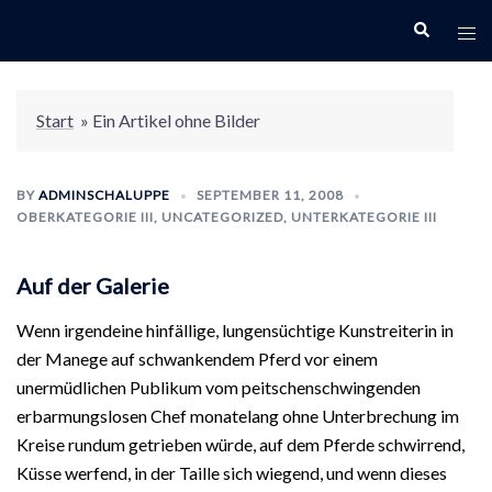
Zum
Search
Togg
Inhalt
men
springen
Start
»
Ein Artikel ohne Bilder
BY
ADMINSCHALUPPE
SEPTEMBER 11, 2008
OBERKATEGORIE III
,
UNCATEGORIZED
,
UNTERKATEGORIE III
Auf der Galerie
Wenn irgendeine hinfällige, lungensüchtige Kunstreiterin in
der Manege auf schwankendem Pferd vor einem
unermüdlichen Publikum vom peitschenschwingenden
erbarmungslosen Chef monatelang ohne Unterbrechung im
Kreise rundum getrieben würde, auf dem Pferde schwirrend,
Küsse werfend, in der Taille sich wiegend, und wenn dieses