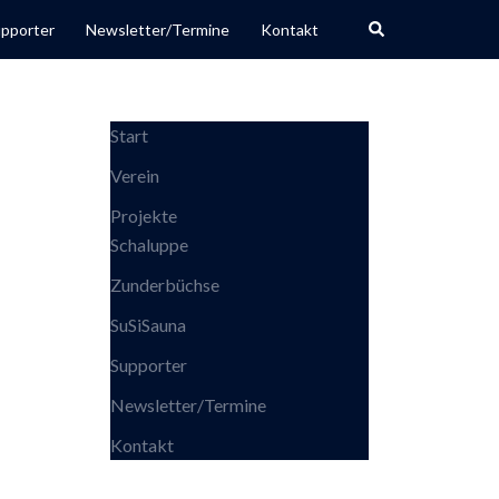
Search
pporter
Newsletter/Termine
Kontakt
Start
Verein
Projekte
Schaluppe
Zunderbüchse
SuSiSauna
Supporter
Newsletter/Termine
Kontakt