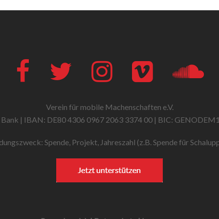
Facebook
Twitter
Instagram
Vimeo
Soun
Verein für mobile Machenschaften e.V.
 Bank | IBAN: DE80 4306 0967 2063 3374 00 | BIC: GENODEM
ungszweck: Spende, Projekt, Jahreszahl (z.B. Spende für Schalup