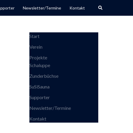
Search
pporter
Newsletter/Termine
Kontakt
Start
Verein
Projekte
Schaluppe
Zunderbüchse
SuSiSauna
Supporter
Newsletter/Termine
Kontakt