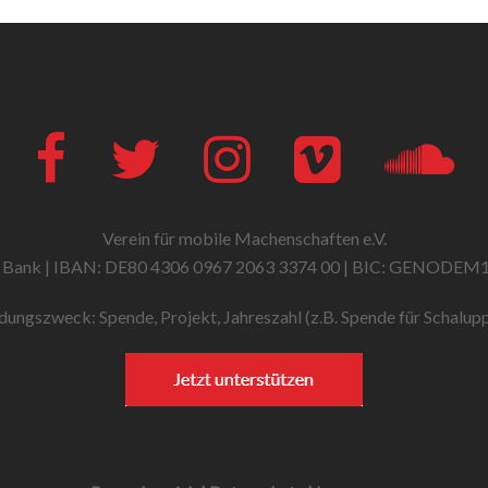
Facebook
Twitter
Instagram
Vimeo
Soun
Verein für mobile Machenschaften e.V.
 Bank | IBAN: DE80 4306 0967 2063 3374 00 | BIC: GENODEM
ungszweck: Spende, Projekt, Jahreszahl (z.B. Spende für Schalup